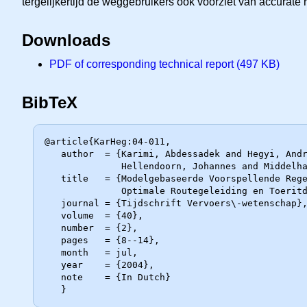
tergelijkertijd de weggebruikers ook voorziet van accurate r
Downloads
PDF of corresponding technical report (497 KB)
BibTeX
@article{KarHeg:04-011,

   author  = {Karimi, Abdessadek and Hegyi, Andreas and De Schutter, Bart and

              Hellendoorn, Johannes and Middelham, Frans},

   title   = {Modelgebaseerde Voorspellende Regeling voor Ge\"{\i}ntegreerde

              Optimale Routegeleiding en Toeritdosering},

   journal = {Tijdschrift Vervoers\-wetenschap},

   volume  = {40},

   number  = {2},

   pages   = {8--14},

   month   = jul,

   year    = {2004},

   note    = {In Dutch}
