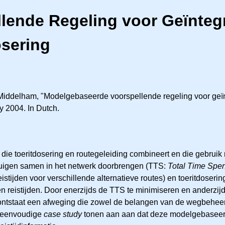
lende Regeling voor Geïnteg
osering
F. Middelham, "Modelgebaseerde voorspellende regeling voor geïn
uly 2004. In Dutch.
oor die toeritdosering en routegeleiding combineert en die gebr
ertuigen samen in het netwerk doorbrengen (TTS:
Total Time Spen
istijden voor verschillende alternatieve routes) en toeritdoserin
 reistijden. Door enerzijds de TTS te minimiseren en anderzijd
en ontstaat een afweging die zowel de belangen van de wegbehe
n eenvoudige
case study
tonen aan aan dat deze modelgebaseerde